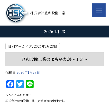
2026 1月 23
日別アーカイブ:
2026年1月23日
豊和設備工業のよもやま話～１３～
投稿日
2026年1月23日
F
T
Li
a
w
n
皆さんこんにちは！
c
it
e
株式会社豊和設備工業、更新担当の中西です。
e
te