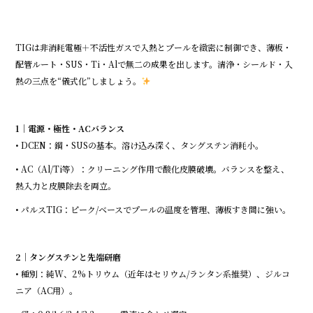
b
r
o
TIGは非消耗電極＋不活性ガスで入熱とプールを緻密に制御でき、薄板・
o
配管ルート・SUS・Ti・Alで無二の成果を出します。清浄・シールド・入
k
熱の三点を“儀式化”しましょう。
1｜電源・極性・ACバランス
• DCEN：鋼・SUSの基本。溶け込み深く、タングステン消耗小。
• AC（Al/Ti等）：クリーニング作用で酸化皮膜破壊。バランスを整え、
熱入力と皮膜除去を両立。
• パルスTIG：ピーク/ベースでプールの温度を管理、薄板すき間に強い。
2｜タングステンと先端研磨
• 種別：純W、2%トリウム（近年はセリウム/ランタン系推奨）、ジルコ
ニア（AC用）。