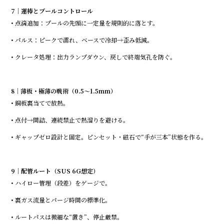
7｜運棒とプールコントロール
• 点滴追加：プールの先頭に一定量を規則的に落とす。
• パルス：ピークで濡れ、ベースで冷却→歪み低減。
• クレータ処理：出力ランプダウン、戻しで終端気孔を防ぐ。
8｜薄板・極薄の戦術（0.5〜1.5mm）
• 銅板裏当てで放熱。
• 点付→間詰、連続禁止で熱溜りを避ける。
• ギャップゼロ設計と固定。ピンセット・磁石で“手が三本”状態を作る。
9｜配管ルート（SUS 6G想定）
• ハイロー管理（段差）をゲージで。
• 裏ガス流量とパージ時間の標準化。
• ルートパスは微細な“置き”、停止厳禁。