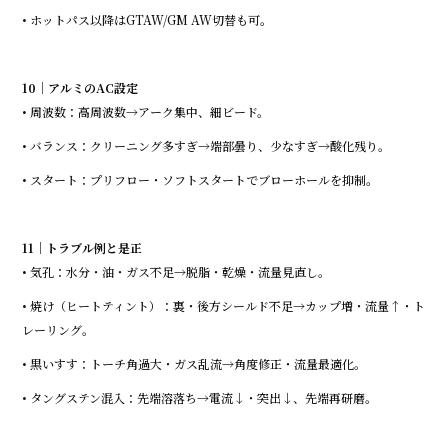
• ホットパス以降はGTAW/GM AW切替も可。
10｜アルミのAC設定
• 周波数：高周波数→アーク集中、細ビード。
• バランス：クリーニング多すぎ→端部曇り、少なすぎ→酸化残り。
• スタート：プリフロー・ソフトスタートでブローホールを抑制。
11｜トラブル例と是正
• 気孔：水分・油・ガス不足→脱脂・乾燥・流量見直し。
• 焼け（ヒートティント）：裏・後方シールド不足→カップ増・流量↑・ト
レーリング。
• 黒いすす：トーチ角過大・ガス乱流→角度修正・流量最適化。
• タングステン混入：先端溶落ち→電流↓・突出↓、先端再研磨。