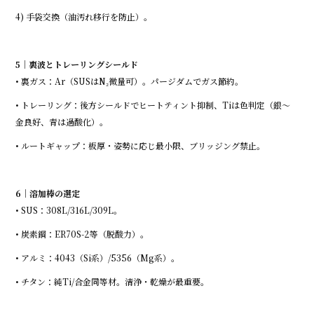
4) 手袋交換（油汚れ移行を防止）。
5｜裏波とトレーリングシールド
• 裏ガス：Ar（SUSはN₂微量可）。パージダムでガス節約。
• トレーリング：後方シールドでヒートティント抑制、Tiは色判定（銀〜
金良好、青は過酸化）。
• ルートギャップ：板厚・姿勢に応じ最小限、ブリッジング禁止。
6｜溶加棒の選定
• SUS：308L/316L/309L。
• 炭素鋼：ER70S-2等（脱酸力）。
• アルミ：4043（Si系）/5356（Mg系）。
• チタン：純Ti/合金同等材。清浄・乾燥が最重要。