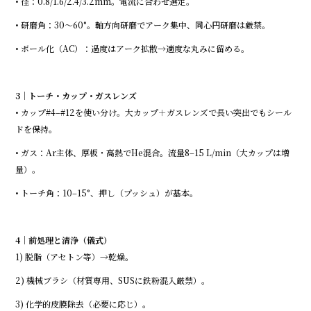
• 径：0.8/1.6/2.4/3.2mm。電流に合わせ選定。
• 研磨角：30〜60°。軸方向研磨でアーク集中、同心円研磨は厳禁。
• ボール化（AC）：過度はアーク拡散→適度な丸みに留める。
3｜トーチ・カップ・ガスレンズ
• カップ#4–#12を使い分け。大カップ＋ガスレンズで長い突出でもシール
ドを保持。
• ガス：Ar主体、厚板・高熱でHe混合。流量8–15 L/min（大カップは増
量）。
• トーチ角：10–15°、押し（プッシュ）が基本。
4｜前処理と清浄（儀式）
1) 脱脂（アセトン等）→乾燥。
2) 機械ブラシ（材質専用、SUSに鉄粉混入厳禁）。
3) 化学的皮膜除去（必要に応じ）。