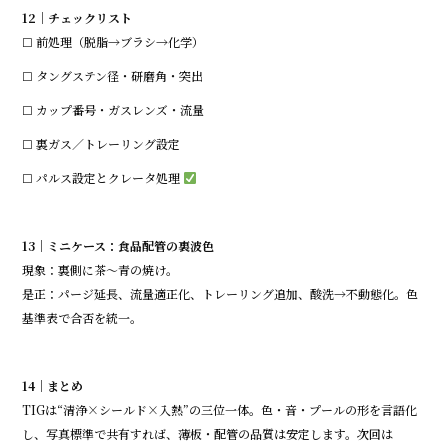
12｜チェックリスト
☐ 前処理（脱脂→ブラシ→化学）
☐ タングステン径・研磨角・突出
☐ カップ番号・ガスレンズ・流量
☐ 裏ガス／トレーリング設定
☐ パルス設定とクレータ処理
13｜ミニケース：食品配管の裏波色
現象：裏側に茶〜青の焼け。
是正：パージ延長、流量適正化、トレーリング追加、酸洗→不動態化。色
基準表で合否を統一。
14｜まとめ
TIGは“清浄×シールド×入熱”の三位一体。色・音・プールの形を言語化
し、写真標準で共有すれば、薄板・配管の品質は安定します。次回は